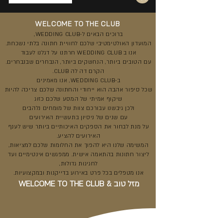
WELCOME TO THE
CLUB
ברוכים הבאים ל-WEDDING CLUB,
המועדון האולטימטיבי שלכם לחוויית חתונה בלתי נשכחת.
אנו ב WEDDING CLUB חרתנו על דגלנו לעבוד
עם הטובים ביותר, הנחשקים ביותר, הנבחרים שבנבחרים.
הקרם דה לה CLUB.
ב-WEDDING CLUB, אנו מאמינים
שכל סיפור אהבה הוא ייחודי והחתונה שלכם צריכה להיות
שיקוף אמיתי של המסע שלכם כזוג
ולכן גיבשנו עבורכם צוות של מומחים נלהבים
עם שנים של ניסיון בתעשיית האירועים
על מנת לבחור את הספקים האיכותיים ביותר שיש לענף
האירועים להציע.
המשימה שלנו היא להפוך את החלומות שלכם למציאות,
ליצור חתונות בהתאמה אישית. ממפגשים אינטימיים ועד
לחגיגות גדולות,
אנו מטפלים בכל פרט באירוע בדייקנות ובמקצועיות.
מזל טוב & WELCOME TO THE CLUB