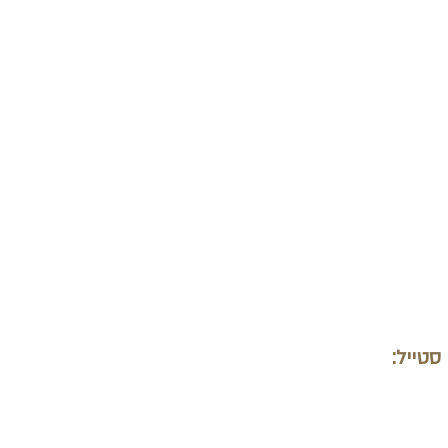
MY WEDDING CLUB השאלון |
סטייל:
אירועים בטבע