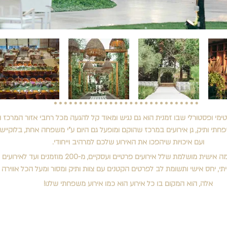
נטימי ופסטורלי שבו זמנית הוא גם נגיש ומאוד קל להגעה מכל רחבי אזור המרכז
תי ותיק, גן אירועים במרכז שהוקם ומופעל גם היום ע"י משפחה אחת, בלוקיישן 
ועם איכויות שיהפכו את האירוע שלכם למרהיב וייחודי.
י, יחס אישי ותשומת לב לפרטים הקטנים עם צוות ותיק ומסור ומעל הכל אווירה
אלה, הוא המקום בו כל אירוע הוא כמו אירוע משפחתי שלנו!