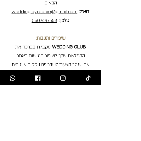
הבאים:
דוא"ל:
wedding.by.robbie@gmail.com
טלפון:
0507487553
שיפורים ותגובות:
WEDDING CLUB
מקבלת בברכה את
ההמלצות שלך לשיפור הנגישות באתר.
אם יש לך הצעות לשדרוגים נוספים או זיהית
בעיה, אנו נשמח לשמוע ממך ולפעול לתיקון.
BY ROBBIE
we can
MAKE
it