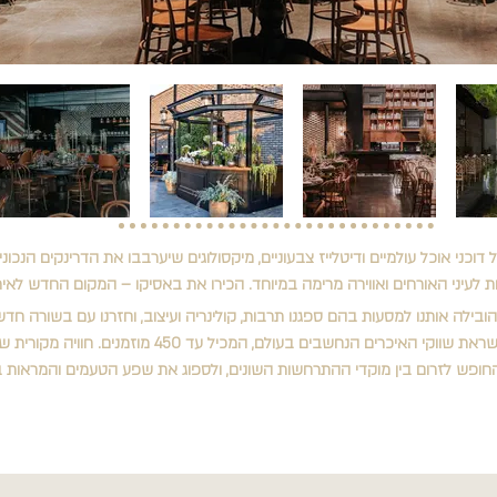
של דוכני אוכל עולמיים ודיטלייז צבעוניים, מיקסולוגים שיערבבו את הדרינקים הנכונ
ת לעיני האורחים ואווירה מרימה במיוחד. הכירו את באסיקו – המקום החדש לאירו
בילה אותנו למסעות בהם ספגנו תרבות, קולינריה ועיצוב, וחזרנו עם בשורה חדש
בישראל: מתחם קונספט ייחודי בהשראת שווקי האיכרים הנחשבים בעולם,
החופש לזרום בין מוקדי ההתרחשות השונים, ולספוג את שפע הטעמים והמראות 