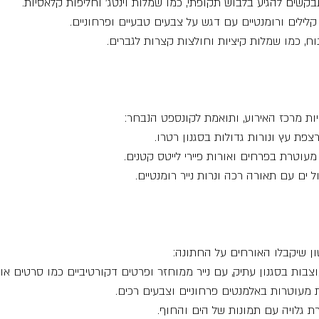
בקשים להגיע בלבוש תקופתי, כמו שמלות וינטג' וחליפות קלאסיות.
 קלילים ורומנטיים עם דגש על צבעים טבעיים ופרחוניים.
נוח, כמו שמלות קיציות וחולצות קצרות לגברים.
ות מרכז האירוע, ותואמת לקונספט הנבחר:
צפת עץ ונורות גדולות בסגנון רטרו.
מעוטרת בפרחים ואורות פיירי לייטס קטנים.
 ים עם תאורה רכה ונרות נייר רומנטיים.
ן שיקבלו האורחים על החתונה:
וצבות בסגנון עתיק, עם נייר ממוחזר ופרטים דקורטיביים כמו סרטים או
ת מעוטרות באלמנטים פרחוניים וצבעים רכים.
רת גלויה עם תמונות של הים והחוף.