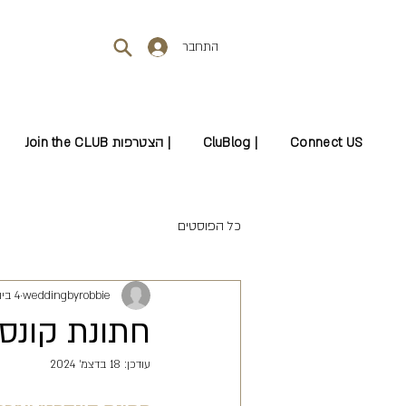
התחבר
Connect US
CluBlog |
Join the CLUB הצטרפות |
כל הפוסטים
weddingbyrobbie
4 ביוני 2024
חתונת קונס
עודכן:
18 בדצמ׳ 2024